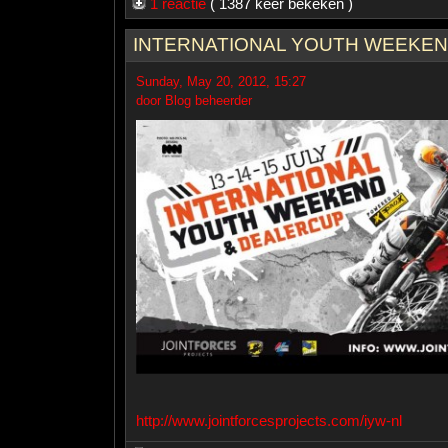
1 reactie
( 1387 keer bekeken )
INTERNATIONAL YOUTH WEEKEN
Sunday, May 20, 2012, 15:27
door Blog beheerder
http://www.jointforcesprojects.com/iyw-nl