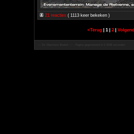
21 reacties
( 1113 keer bekeken )
<Terug
| 1 |
2
|
Volgen
---- De Vlammers Boekel ---- - Pagina gegenereerd in 0.3048 seconden