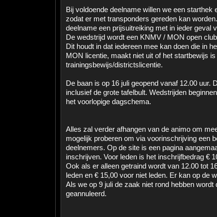
Bij voldoende deelname willen we een starthek 
zodat er met transponders gereden kan worden. 
deelname een prijsuitreiking met in ieder geval 
De wedstrijd wordt een KNMV / MON open clubw
Dit houdt in dat iedereen mee kan doen die in h
MON licentie, maakt niet uit of het startbewijs is
trainingsbewijs/districtslicentie.
De baan is op 16 juli geopend vanaf 12.00 uur. 
inclusief de grote tafelbult. Wedstrijden beginne
het voorlopige dagschema.
Alles zal verder afhangen van de animo om mee
mogelijk proberen om via voorinschrijving een be
deelnemers. Op de site is een pagina aangemaa
inschrijven. Voor leden is het inschrijfbedrag € 
Ook als er alleen getraind wordt van 12.00 tot 1
leden en € 15,00 voor niet leden. Er kan op de 
Als we op 9 juli de zaak niet rond hebben wordt
geannuleerd.