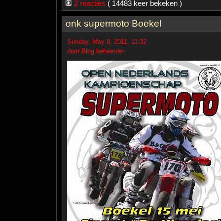
2 reacties
( 14483 keer bekeken )
onk supermoto Boekel
Sunday, May 8, 2011, 11:32
door Blog beheerder