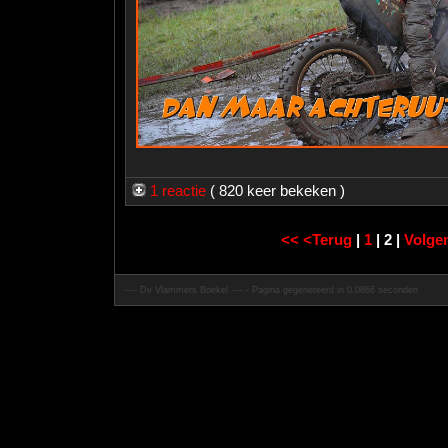
1 reactie
( 820 keer bekeken )
<<
<Terug
|
1
| 2 |
Volge
---- De Vlammers Boekel ---- - Pagina gegenereerd in 0.0866 seconden