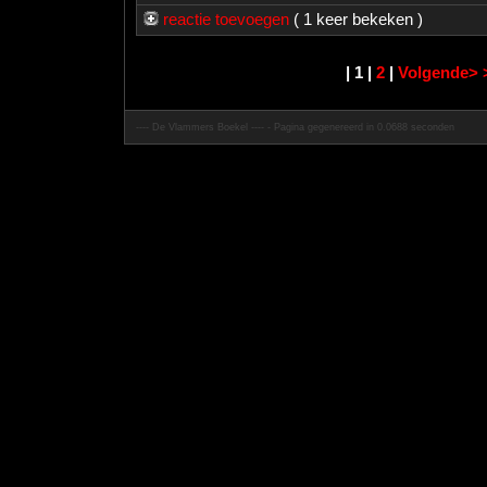
reactie toevoegen
( 1 keer bekeken )
| 1 |
2
|
Volgende>
---- De Vlammers Boekel ---- - Pagina gegenereerd in 0.0688 seconden