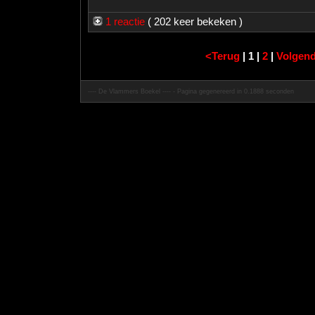
1 reactie
( 202 keer bekeken )
<Terug
| 1 |
2
|
Volgen
---- De Vlammers Boekel ---- - Pagina gegenereerd in 0.1888 seconden