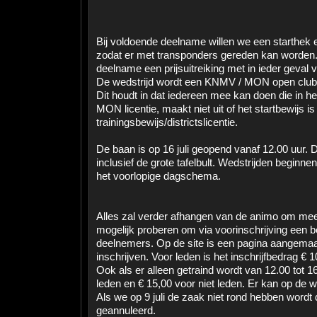
Bij voldoende deelname willen we een starthek 
zodat er met transponders gereden kan worden. 
deelname een prijsuitreiking met in ieder geval 
De wedstrijd wordt een KNMV / MON open clubw
Dit houdt in dat iedereen mee kan doen die in h
MON licentie, maakt niet uit of het startbewijs is
trainingsbewijs/districtslicentie.
De baan is op 16 juli geopend vanaf 12.00 uur. 
inclusief de grote tafelbult. Wedstrijden beginne
het voorlopige dagschema.
Alles zal verder afhangen van de animo om mee
mogelijk proberen om via voorinschrijving een be
deelnemers. Op de site is een pagina aangemaa
inschrijven. Voor leden is het inschrijfbedrag € 
Ook als er alleen getraind wordt van 12.00 tot 1
leden en € 15,00 voor niet leden. Er kan op de 
Als we op 9 juli de zaak niet rond hebben wordt
geannuleerd.