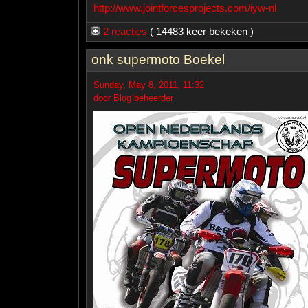
http://www.jointforcesprojects.com/iyw-nl
2 reacties
( 14483 keer bekeken )
onk supermoto Boekel
Sunday, May 8, 2011, 11:32
door Blog beheerder